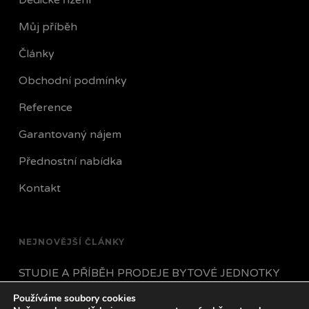
Dědické řízení
Můj příběh
Články
Obchodní podmínky
Reference
Garantovaný nájem
Přednostní nabídka
Kontakt
NEJNOVĚJŠÍ ČLÁNKY
STUDIE A PŘÍBĚH PRODEJE BYTOVÉ JEDNOTKY
Používáme soubory cookies
JAK POSTUPOVAT POKUD VÁM NÁJEMNÍK