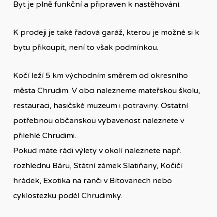
Byt je plně funkční a připraven k nastěhování.
K prodeji je také řadová garáž, kterou je možné si k
bytu přikoupit, není to však podmínkou.
Kočí leží 5 km východním směrem od okresního
města Chrudim. V obci nalezneme mateřskou školu,
restauraci, hasičské muzeum i potraviny. Ostatní
potřebnou občanskou vybavenost naleznete v
přilehlé Chrudimi.
Pokud máte rádi výlety v okolí naleznete např.
rozhlednu Báru, Státní zámek Slatiňany, Kočičí
hrádek, Exotika na ranči v Bítovanech nebo
cyklostezku podél Chrudimky.