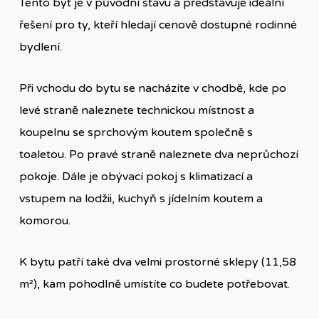
Tento byt je v původní stavu a představuje ideální
řešení pro ty, kteří hledají cenově dostupné rodinné
bydlení.
Při vchodu do bytu se nacházíte v chodbě, kde po
levé straně naleznete technickou místnost a
koupelnu se sprchovým koutem společně s
toaletou. Po pravé straně naleznete dva neprůchozí
pokoje. Dále je obývací pokoj s klimatizací a
vstupem na lodžii, kuchyň s jídelním koutem a
komorou.
K bytu patří také dva velmi prostorné sklepy (11,58
m²), kam pohodlně umístíte co budete potřebovat.