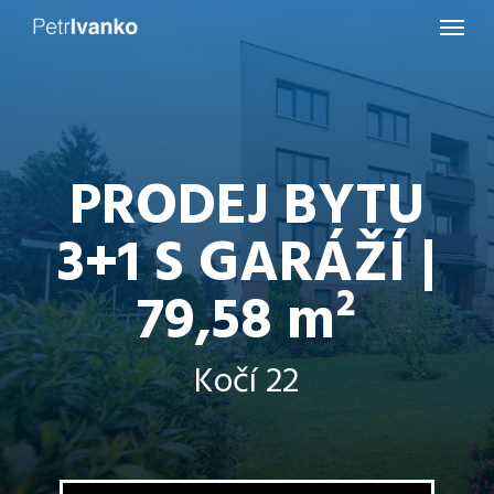
Menu
Skip
to
main
content
PRODEJ BYTU
3+1 S GARÁŽÍ |
79,58 m²
Kočí 22