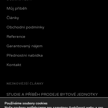
Můj příběh
Články
Obchodní podmínky
Reference
Garantovaný nájem
Přednostní nabídka
Kontakt
NEJNOVĚJŠÍ ČLÁNKY
STUDIE A PŘÍBĚH PRODEJE BYTOVÉ JEDNOTKY
Používáme soubory cookies
JAK POSTUPOVAT POKUD VÁM NÁJEMNÍK
Naše soubory potřebujeme pro samotnou funkčnost webu a pro