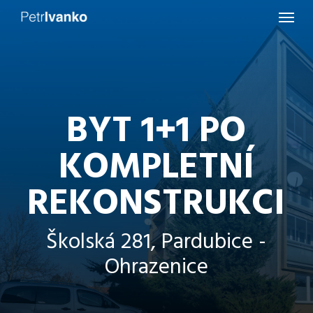
Menu
Skip
to
main
content
BYT 1+1 PO
KOMPLETNÍ
REKONSTRUKCI
Školská 281, Pardubice -
Ohrazenice