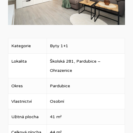
Kategorie
Byty 1+1
Lokalita
Školská 281, Pardubice –
Ohrazenice
Okres
Pardubice
Vlastnictví
Osobní
Užitná plocha
41 m²
Celková plocha
44 m²