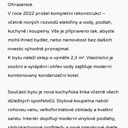
Ohrazenice.
V roce 2022 prošel kompletní rekonstrukcí –
včetně nových rozvodů elektřiny a vody, podlah,
kuchyně i koupelny. Vše je připraveno tak, abyste
mohli ihned bydlet, nebo nemovitost bez dalších
investic výhodně pronajímat.
K bytu náleží sklep o výměře 2,3 m². Vlastnictví je
osobní a vytápění i ohřev vody zajišťuje moderní
kombinovaný kondenzační kotel.
Součástí bytu je nová kuchyňská linka včetně všech
důležitých spotřebičů. Stylová koupelna nabízí
rohovou vanu, velkoformátové obklady a kvalitní
sanitu. Interiér doplňují moderní vinylové podlahy,
sádrokartonové podhledy a nové interiérové dveře.