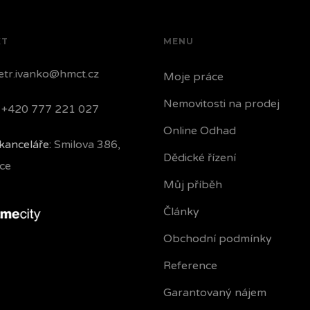
KT
MENU
tr.ivanko@hmct.cz
Moje práce
Nemovitosti na prodej
+420 777 221 027
Online Odhad
kanceláře:
Smilova 386,
Dědické řízení
ce
Můj příběh
Články
Obchodní podmínky
Reference
Garantovaný nájem