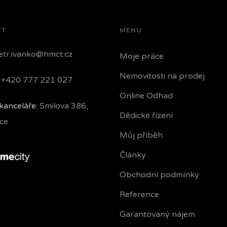
KT
MENU
tr.ivanko@hmct.cz
Moje práce
Nemovitosti na prodej
+420 777 221 027
Online Odhad
kanceláře:
Smilova 386,
Dědické řízení
ce
Můj příběh
Články
Obchodní podmínky
Reference
Garantovaný nájem