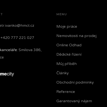
KT
MENU
tr.ivanko@hmct.cz
Moje práce
Nemovitosti na prodej
+420 777 221 027
Online Odhad
kanceláře:
Smilova 386,
Dědické řízení
ce
Můj příběh
Články
Obchodní podmínky
Reference
Garantovaný nájem