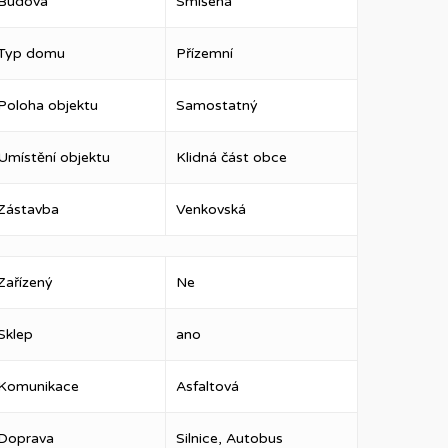
Budova
Smíšená
Typ domu
Přízemní
Poloha objektu
Samostatný
Umístění objektu
Klidná část obce
Zástavba
Venkovská
Zařízený
Ne
Sklep
ano
Komunikace
Asfaltová
Doprava
Silnice, Autobus