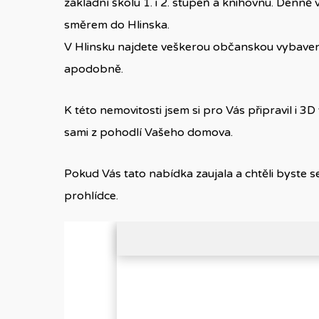
základní školu 1. i 2. stupeň a knihovnu. Denně
směrem do Hlinska.
V Hlinsku najdete veškerou občanskou vybavenos
apodobně.
K této nemovitosti jsem si pro Vás připravil i 3D
sami z pohodlí Vašeho domova.
Pokud Vás tato nabídka zaujala a chtěli byste se
prohlídce.