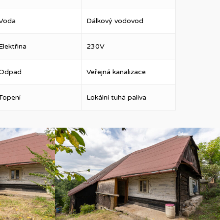
Voda
Dálkový vodovod
Elektřina
230V
Odpad
Veřejná kanalizace
Topení
Lokální tuhá paliva
DSC07590