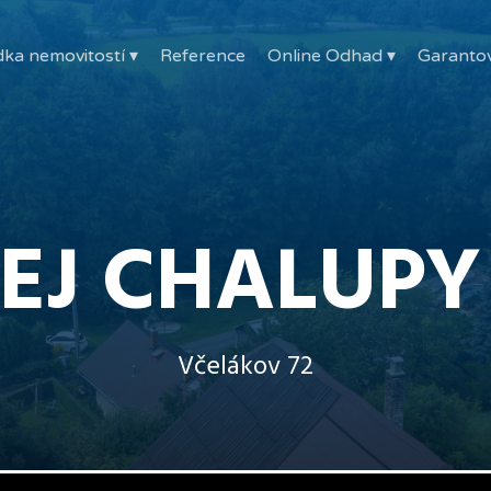
ka nemovitostí ▾
Reference
Online Odhad ▾
Garanto
EJ CHALUPY
Včelákov 72