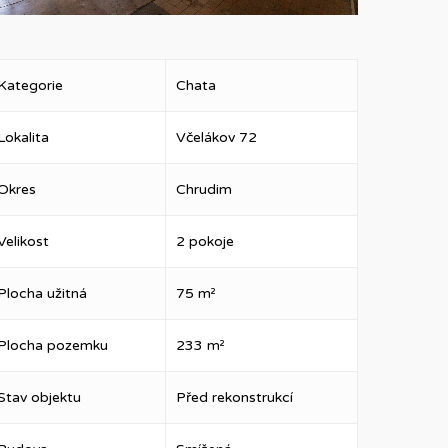
Kategorie
Chata
Lokalita
Včelákov 72
Okres
Chrudim
Velikost
2 pokoje
Plocha užitná
75 m²
Plocha pozemku
233 m²
Stav objektu
Před rekonstrukcí