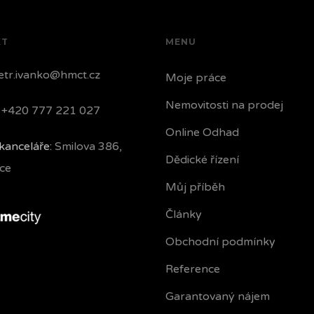
KT
MENU
tr.ivanko@hmct.cz
Moje práce
Nemovitosti na prodej
+420 777 221 027
Online Odhad
kanceláře:
Smilova 386,
Dědické řízení
ce
Můj příběh
Články
Obchodní podmínky
Reference
Garantovaný nájem