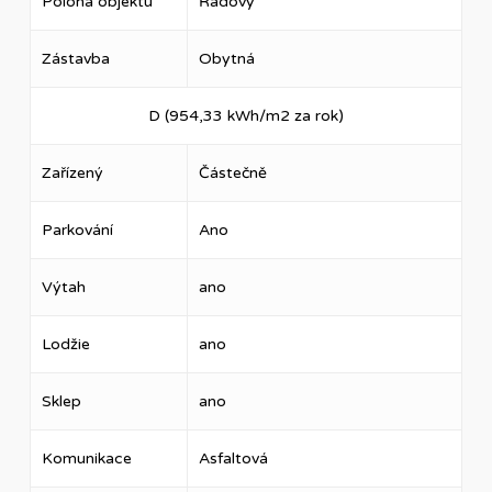
Poloha objektu
Řadový
Zástavba
Obytná
D (954,33 kWh/m2 za rok)
Zařízený
Částečně
Parkování
Ano
Výtah
ano
Lodžie
ano
Sklep
ano
Komunikace
Asfaltová