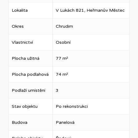
Lokalita
V Lukách 821, Heřmanův Městec
Okres
Chrudim
Vlastnictví
Osobní
Plocha užitná
77 m²
Plocha podlahová
74 m²
Podlaží umístění
3
Stav objektu
Po rekonstrukci
Budova
Panelová