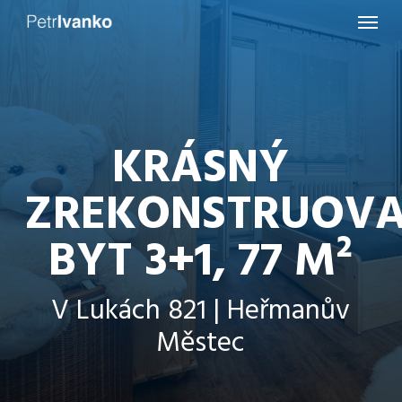
Menu
Skip
to
main
content
KRÁSNÝ
ZREKONSTRUOV
BYT 3+1, 77 M²
V Lukách 821 | Heřmanův
Městec