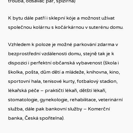
trouba, odsavač par, spižírna)
K bytu dále patří i sklepní kóje a možnost užívat
společnou kolárnu s kočárkárnou v suterénu domu.
Vzhledem k poloze je možné parkování zdarma v
bezprostřední vzdálenosti domu, stejně tak je k
dispozici i perfektní občanská vybavenost (škola i
školka, pošta, dům dětí a mládeže, knihovna, kino,
sportovní hala, tenisové kurty, fotbalový stadion,
lékařská péče – praktičtí lékaři, dětští lékaři,
stomatologie, gynekologie, rehabilitace, veterinární
služba, dále pak bankovní služby – Komerční
banka, Česká spořitelna).