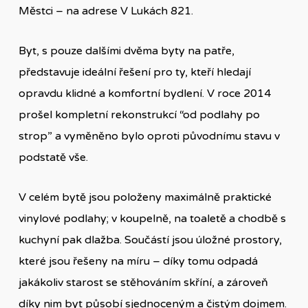
Městci – na adrese V Lukách 821.
Byt, s pouze dalšími dvěma byty na patře,
představuje ideální řešení pro ty, kteří hledají
opravdu klidné a komfortní bydlení. V roce 2014
prošel kompletní rekonstrukcí “od podlahy po
strop” a vyměněno bylo oproti původnímu stavu v
podstatě vše.
V celém bytě jsou položeny maximálně praktické
vinylové podlahy; v koupelně, na toaletě a chodbě s
kuchyní pak dlažba. Součástí jsou úložné prostory,
které jsou řešeny na míru – díky tomu odpadá
jakákoliv starost se stěhováním skříní, a zároveň
díky nim byt působí sjednoceným a čistým dojmem.