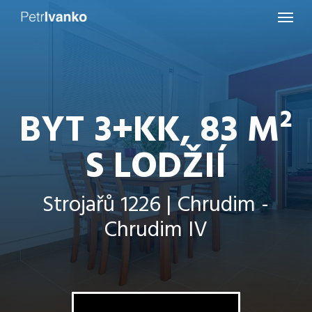
Menu
Skip
to
main
content
BYT 3+KK, 83 M²
S LODŽIÍ
Strojařů 1226 | Chrudim -
Chrudim IV