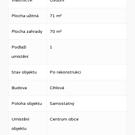
Vlastnictví
Osobní
Plocha užitná
71 m²
Plocha zahrady
70 m²
Podlaží
1
umístění
Stav objektu
Po rekonstrukci
Budova
Cihlová
Poloha objektu
Samostatný
Umístění
Centrum obce
objektu