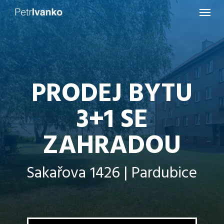
Menu
Skip
to
main
content
PRODEJ BYTU
3+1 SE
ZAHRADOU
Sakařova 1426 | Pardubice