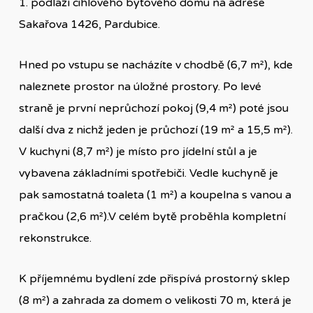
1. podlaží cihlového bytového domu na adrese
Sakařova 1426, Pardubice.
Hned po vstupu se nacházíte v chodbě (6,7 m²), kde
naleznete prostor na úložné prostory. Po levé
straně je první neprůchozí pokoj (9,4 m²) poté jsou
další dva z nichž jeden je průchozí (19 m² a 15,5 m²).
V kuchyni (8,7 m²) je místo pro jídelní stůl a je
vybavena základními spotřebiči. Vedle kuchyně je
pak samostatná toaleta (1 m²) a koupelna s vanou a
pračkou (2,6 m²).V celém bytě proběhla kompletní
rekonstrukce.
K příjemnému bydlení zde přispívá prostorný sklep
(8 m²) a zahrada za domem o velikosti 70 m, která je