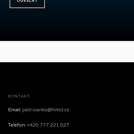
KONTAKT
Email:
petr.ivanko@hmct.cz
Telefon:
+420 777 221 027