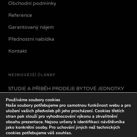
Obchodní podmínky
Reference
Garantovaný nájem
Přednostní nabídka
Kontakt
NEJNOVĚJŠÍ ČLÁNKY
STUDIE A PŘÍBĚH PRODEJE BYTOVÉ JEDNOTKY
Používáme soubory cookies
JAK POSTUPOVAT POKUD VÁM NÁJEMNÍK
Naše soubory potřebujeme pro samotnou funkčnost webu a pro
PŘESTANE PLATIT?
uložení vašich předvoleb při jeho procházení. Cookies třetích
stran pak slouží pro vyhodnocování výkonu a zkvalitnění
obsahu prezentace. Nejsou určeny k identifikaci návštěvníka
VŠECHNO CO POTŘEBUJETE VĚDĚT O HYPOTÉCE
jako konkrétní osoby. Pro uchování jiných než technických
V ROCE 2023
cookies potřebujeme váš souhlas.