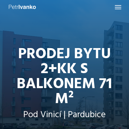
Menu
Skip
to
main
content
PRODEJ BYTU
2+KK S
BALKONEM 71
M²
Pod Vinicí | Pardubice