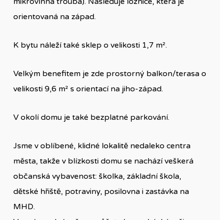
mikrovlnná trouba). Následuje ložnice, která je
orientovaná na západ.
K bytu náleží také sklep o velikosti 1,7 m².
Velkým benefitem je zde prostorný balkon/terasa o
velikosti 9,6 m² s orientací na jiho-západ.
V okolí domu je také bezplatné parkování.
Jsme v oblíbené, klidné lokalitě nedaleko centra
města, takže v blízkosti domu se nachází veškerá
občanská vybavenost: školka, základní škola,
dětské hřiště, potraviny, posilovna i zastávka na
MHD.