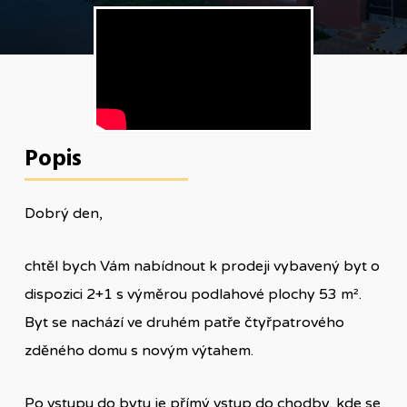
Popis
Dobrý den,
chtěl bych Vám nabídnout k prodeji vybavený byt o
dispozici 2+1 s výměrou podlahové plochy 53 m².
Byt se nachází ve druhém patře čtyřpatrového
zděného domu s novým výtahem.
Po vstupu do bytu je přímý vstup do chodby, kde se