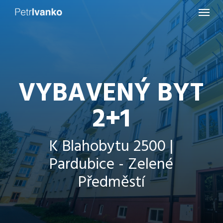
Menu
Skip
to
main
content
VYBAVENÝ BYT
2+1
K Blahobytu 2500 |
Pardubice - Zelené
Předměstí