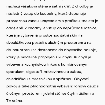
nachází věšáková stěna a šatní skříň. Z chodby je
následný vstup do koupelny, která disponuje
prostornou vanou, umyvadlem a pračkou, toaleta je
odděleně. Z chodby je vstup do neprůchozí ložnice,
která je vybavená prostornou šatní skříní a
dvoulůžkovou postelí s úložným prostorem a na
druhou stranu se dostaneme do obývacího pokoje,
který je moderně propojen s kuchyní. Kuchyň je
vybavena kuchyňskou linkou s kombinovaným
sporákem, digestoří, mikrovlnnou troubou,
chladničkou s mrazničkou a spižírnou. Obývací
pokoj je také plnohodnotně vybaven: rohový gauč s
úložným prostorem, jídelní stůl se čtyřmi židlemi a
TV stěna.