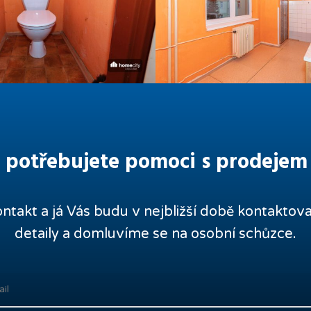
byty-
c42cd4
2-
1-
0m2-
pardubice-
zelene-
predmesti-
dsc04616-
 potřebujete pomoci s prodejem
e134de
ntakt a já Vás budu v nejbližší době kontakto
detaily a domluvíme se na osobní schůzce.