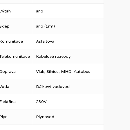
Výtah
ano
Sklep
ano (1m²)
Komunikace
Asfaltová
Telekomunikace
Kabelové rozvody
Doprava
Vlak, Silnice, MHD, Autobus
Voda
Dálkový vodovod
Elektřina
230V
Plyn
Plynovod