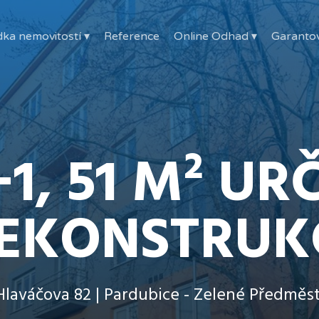
ka nemovitostí ▾
Reference
Online Odhad ▾
Garanto
+1, 51 M² UR
EKONSTRUK
Hlaváčova 82 | Pardubice - Zelené Předměst