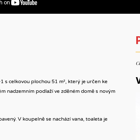
Ce
V
+1 s celkovou plochou 51 m², který je určen ke
ruhém nadzemním podlaží ve zděném domě s novým
avený. V koupelně se nachází vana, toaleta je