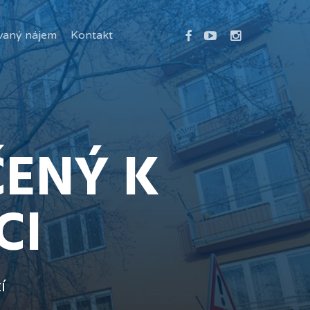
facebook
youtube
instagram
vaný nájem
Kontakt
ČENÝ K
CI
í