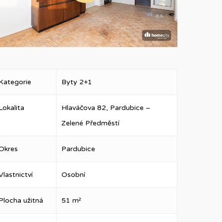
Kategorie
Byty 2+1
Lokalita
Hlaváčova 82, Pardubice –
Zelené Předměstí
Okres
Pardubice
Vlastnictví
Osobní
Plocha užitná
51 m²