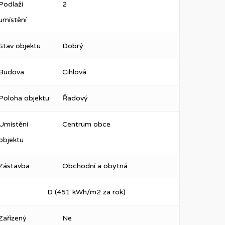
Podlaží
2
umístění
Stav objektu
Dobrý
Budova
Cihlová
Poloha objektu
Řadový
Umístění
Centrum obce
objektu
Zástavba
Obchodní a obytná
D (451 kWh/m2 za rok)
Zařízený
Ne