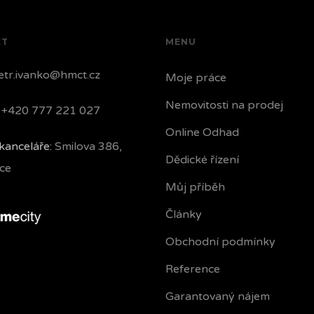
KT
MENU
tr.ivanko@hmct.cz
Moje práce
Nemovitosti na prodej
+420 777 221 027
Online Odhad
kanceláře:
Smilova 386,
Dědické řízení
ce
Můj příběh
Články
Obchodní podmínky
Reference
Garantovaný nájem