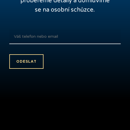
probereme detaily a domluvíme
se na osobní schůzce.