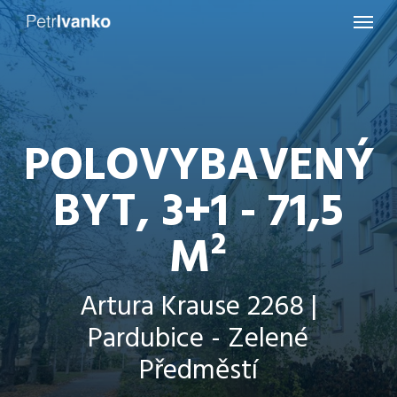
Menu
Skip
to
main
content
POLOVYBAVENÝ
BYT, 3+1 - 71,5
M²
Artura Krause 2268 |
Pardubice - Zelené
Předměstí