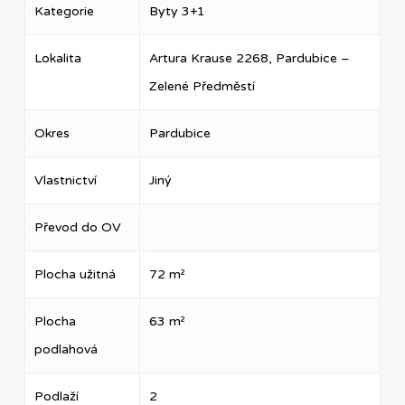
Kategorie
Byty 3+1
Lokalita
Artura Krause 2268, Pardubice –
Zelené Předměstí
Okres
Pardubice
Vlastnictví
Jiný
Převod do OV
Plocha užitná
72 m²
Plocha
63 m²
podlahová
Podlaží
2